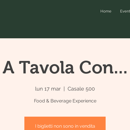
Home
Event
A Tavola Con...
lun 17 mar
  |  
Casale 500
Food & Beverage Experience
I biglietti non sono in vendita