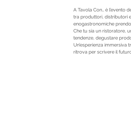
A Tavola Con… è l’evento de
tra produttori, distributor
enogastronomiche prendono
Che tu sia un ristoratore, 
tendenze, degustare prodotti
Un’esperienza immersiva tra
ritrova per scrivere il futur