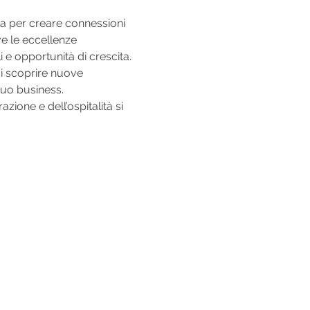
ca per creare connessioni 
ve le eccellenze 
 opportunità di crescita.
di scoprire nuove 
 tuo business.
ione e dell’ospitalità si 