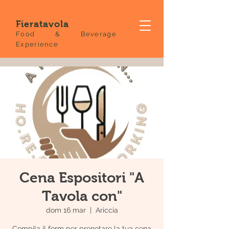
Fieratavola
Food & Beverage
Experience
Cena Espositori "A
Tavola con"
dom 16 mar
  |  
Ariccia
Compila il form per prenotare la tua cena